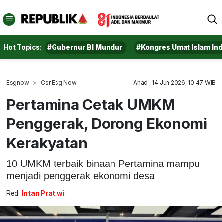
Hot Topics:
#Gubernur BI Mundur
#Kongres Umat Islam In
Esgnow
Csr Esg Now
Ahad , 14 Jun 2026, 10:47 WIB
Pertamina Cetak UMKM
Penggerak, Dorong Ekonomi
Kerakyatan
10 UMKM terbaik binaan Pertamina mampu
menjadi penggerak ekonomi desa
Red:
Intan Pratiwi