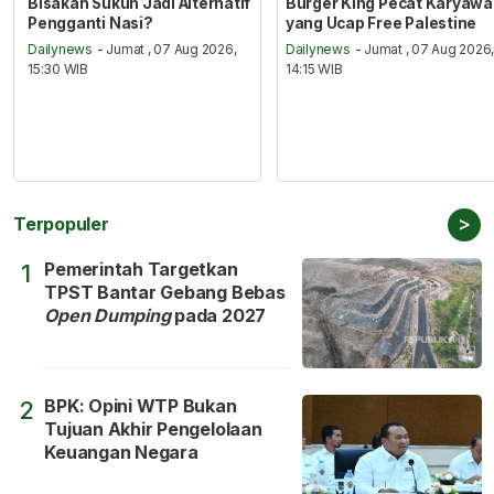
Bisakah Sukun Jadi Alternatif
Burger King Pecat Karyaw
Pengganti Nasi?
yang Ucap Free Palestine
Dailynews
- Jumat , 07 Aug 2026,
Dailynews
- Jumat , 07 Aug 2026
15:30 WIB
14:15 WIB
>
Terpopuler
Pemerintah Targetkan
1
TPST Bantar Gebang Bebas
Open Dumping
pada 2027
BPK: Opini WTP Bukan
2
Tujuan Akhir Pengelolaan
Keuangan Negara