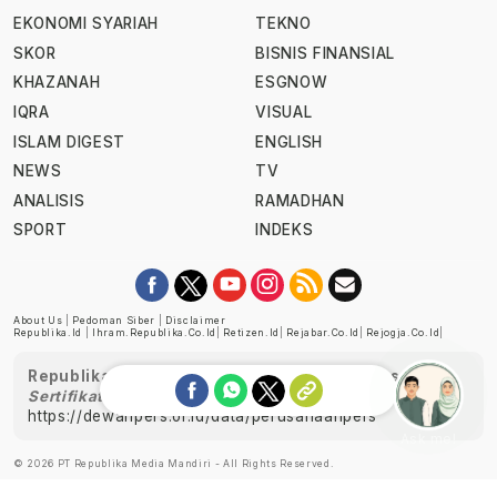
EKONOMI SYARIAH
TEKNO
SKOR
BISNIS FINANSIAL
KHAZANAH
ESGNOW
IQRA
VISUAL
ISLAM DIGEST
ENGLISH
NEWS
TV
ANALISIS
RAMADHAN
SPORT
INDEKS
About Us
|
Pedoman Siber
|
Disclaimer
Republika.id
|
Ihram.republika.co.id
|
Retizen.id
|
Rejabar.co.id
|
Rejogja.co.id
|
Republika telah diverifikasi oleh Dewan Pers
Sertifikat Nomor 1058/DP-Verifikasi/K/XII/2022
https://dewanpers.or.id/data/perusahaanpers
Ask me!
© 2026 PT Republika Media Mandiri - All Rights Reserved.