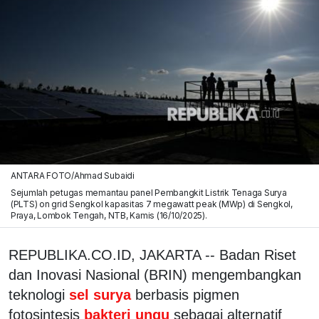
ANTARA FOTO/Ahmad Subaidi
Sejumlah petugas memantau panel Pembangkit Listrik Tenaga Surya
(PLTS) on grid Sengkol kapasitas 7 megawatt peak (MWp) di Sengkol,
Praya, Lombok Tengah, NTB, Kamis (16/10/2025).
REPUBLIKA.CO.ID, JAKARTA -- Badan Riset
dan Inovasi Nasional (BRIN) mengembangkan
teknologi
sel surya
berbasis pigmen
fotosintesis
bakteri ungu
sebagai alternatif