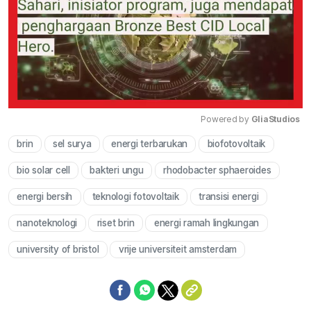
Powered by 
GliaStudios
brin
sel surya
energi terbarukan
biofotovoltaik
Mute
bio solar cell
bakteri ungu
rhodobacter sphaeroides
energi bersih
teknologi fotovoltaik
transisi energi
nanoteknologi
riset brin
energi ramah lingkungan
university of bristol
vrije universiteit amsterdam