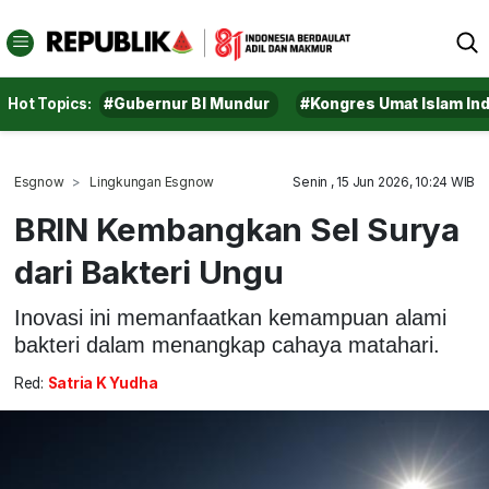
Hot Topics:
#Gubernur BI Mundur
#Kongres Umat Islam In
Esgnow
Lingkungan Esgnow
Senin , 15 Jun 2026, 10:24 WIB
BRIN Kembangkan Sel Surya
dari Bakteri Ungu
Inovasi ini memanfaatkan kemampuan alami
bakteri dalam menangkap cahaya matahari.
Red:
Satria K Yudha