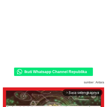
Ikuti Whatsapp Channel Republika
sumber : Antara
Baca selengkapnya
arrow_forward_ios