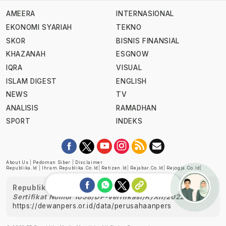
AMEERA
INTERNASIONAL
EKONOMI SYARIAH
TEKNO
SKOR
BISNIS FINANSIAL
KHAZANAH
ESGNOW
IQRA
VISUAL
ISLAM DIGEST
ENGLISH
NEWS
TV
ANALISIS
RAMADHAN
SPORT
INDEKS
About Us
|
Pedoman Siber
|
Disclaimer
Republika.id
|
Ihram.republika.co.id
|
Retizen.id
|
Rejabar.co.id
|
Rejogja.co.id
|
Republika telah diverifikasi oleh Dewan Pers
Sertifikat Nomor 1058/DP-Verifikasi/K/XII/2022
https://dewanpers.or.id/data/perusahaanpers
Ask me!