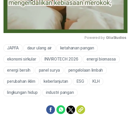
Powered by 
GliaStudios
JAPFA
daur ulang air
ketahanan pangan
Mute
ekonomi sirkular
INVIROTECH 2026
energi biomassa
energi bersih
panel surya
pengelolaan limbah
perubahan iklim
keberlanjutan
ESG
KLH
lingkungan hidup
industri pangan