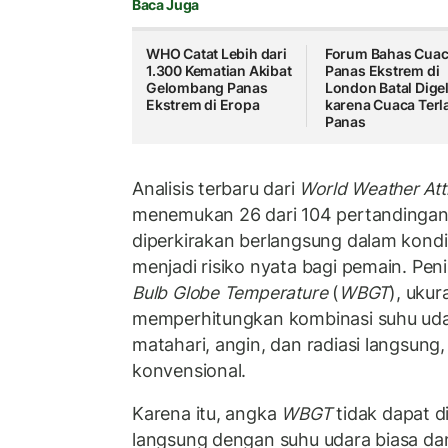
Baca Juga
WHO Catat Lebih dari
Forum Bahas Cua
1.300 Kematian Akibat
Panas Ekstrem di
Gelombang Panas
London Batal Dige
Ekstrem di Eropa
karena Cuaca Terl
Panas
Analisis terbaru dari
World Weather Att
menemukan 26 dari 104 pertandinga
diperkirakan berlangsung dalam kondi
menjadi risiko nyata bagi pemain. Pe
Bulb Globe Temperature
(
WBGT
), uku
memperhitungkan kombinasi suhu udar
matahari, angin, dan radiasi langsung
konvensional.
Karena itu, angka
WBGT
tidak dapat d
langsung dengan suhu udara biasa dan