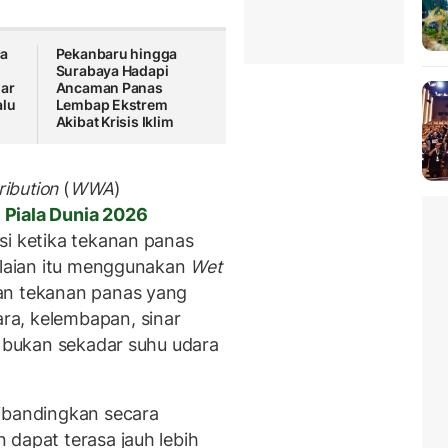
ca
Pekanbaru hingga
Surabaya Hadapi
lar
Ancaman Panas
alu
Lembap Ekstrem
Akibat Krisis Iklim
ribution
(
WWA
)
n
Piala Dunia 2026
si ketika tekanan panas
nilaian itu menggunakan
Wet
ran tekanan panas yang
a, kelembapan, sinar
, bukan sekadar suhu udara
ibandingkan secara
 dapat terasa jauh lebih