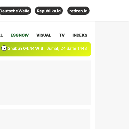
Deutsche Welle
Republika.id
retizen.id
AL
ESGNOW
VISUAL
TV
INDEKS
Shubuh
04:44 WIB
| Jumat, 24 Safar 1448