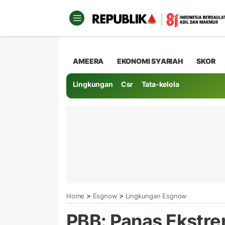
AMEERA
EKONOMI SYARIAH
SKOR
Lingkungan
Csr
Tata-kelola
>
>
Home
Esgnow
Lingkungan Esgnow
PBB: Panas Ekstre