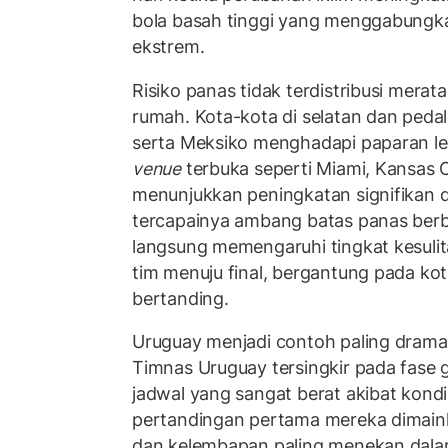
bola basah tinggi yang menggabungk
ekstrem.
Risiko panas tidak terdistribusi merat
rumah. Kota-kota di selatan dan peda
serta Meksiko menghadapi paparan le
venue
terbuka seperti Miami, Kansas C
menunjukkan peningkatan signifikan
tercapainya ambang batas panas berba
langsung memengaruhi tingkat kesulitan
tim menuju final, bergantung pada ko
bertanding.
Uruguay menjadi contoh paling dramat
Timnas Uruguay tersingkir pada fase g
jadwal yang sangat berat akibat kondi
pertandingan pertama mereka dimain
dan kelembapan paling menekan dala