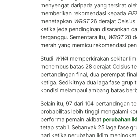
menyengat daripada yang tersirat ole
memberikan rekomendasi kepada
FIF
menetapkan
WBGT
26 derajat Celsiu
ketika jeda pendinginan disarankan d
terganggu. Sementara itu,
WBGT
28 de
merah yang memicu rekomendasi pen
Studi
WWA
memperkirakan sekitar lim
menembus batas 28 derajat Celsius te
pertandingan final, dua perempat fina
ketiga. Sedikitnya dua laga fase grup
kondisi melampaui ambang batas berb
Selain itu, 97 dari 104 pertandingan t
probabilitas lebih tinggi mengalami k
performa pemain akibat
perubahan ik
tetap stabil. Sebanyak 25 laga fase g
hari ketika perubahan iklim meningk