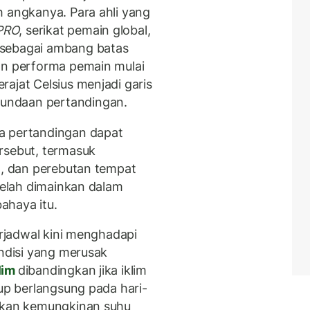
h angkanya. Para ahli yang
PRO
, serikat pemain global,
s sebagai ambang batas
an performa pemain mulai
rajat Celsius menjadi garis
undaan pertandingan.
a pertandingan dapat
rsebut, termasuk
l, dan perebutan tempat
 telah dimainkan dalam
ahaya itu.
erjadwal kini menghadapi
ondisi yang merusak
lim
dibandingkan jika iklim
rup berlangsung pada hari-
atkan kemungkinan suhu