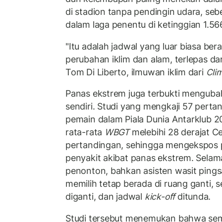
di stadion tanpa pendingin udara, s
dalam laga penentu di ketinggian 1.56
"Itu adalah jadwal yang luar biasa ber
perubahan iklim dan alam, terlepas dar
Tom Di Liberto, ilmuwan iklim dari
Cli
Panas ekstrem juga terbukti mengubah
sendiri. Studi yang mengkaji 57 perta
pemain dalam Piala Dunia Antarklub
rata-rata
WBGT
melebihi 28 derajat Ce
pertandingan, sehingga mengekspos p
penyakit akibat panas ekstrem. Selama 
penonton, bahkan asisten wasit ping
memilih tetap berada di ruang ganti,
diganti, dan jadwal
kick-off
ditunda.
Studi tersebut menemukan bahwa sem