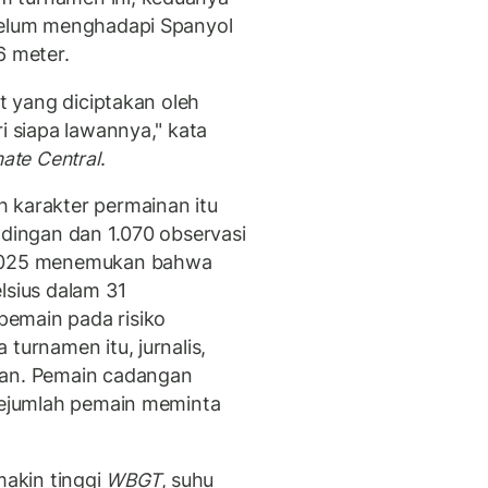
ebelum menghadapi Spanyol
6 meter.
at yang diciptakan oleh
i siapa lawannya," kata
mate Central
.
 karakter permainan itu
ndingan dan 1.070 observasi
 2025 menemukan bahwa
lsius dalam 31
emain pada risiko
turnamen itu, jurnalis,
san. Pemain cadangan
 sejumlah pemain meminta
akin tinggi
WBGT
, suhu