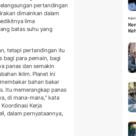
kelangsungan pertandingan
rkirakan dimainkan dalam
Kami
edikitnya lima
Kem
bang batas suhu yang
Keh
.
, tetapi pertandingan itu
s bagi para pemain, bagi
ya panas dan semakin
bahan iklim. Planet ini
d membakar bahan bakar
gas. Itu memerangkap panas
ya, di mana-mana," kata
 Koordinasi Kerja
iell, dalam pernyataannya,