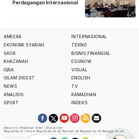
Perdagangan Internasional
AMEERA
INTERNASIONAL
EKONOMI SYARIAH
TEKNO
SKOR
BISNIS FINANSIAL
KHAZANAH
ESGNOW
IQRA
VISUAL
ISLAM DIGEST
ENGLISH
NEWS
TV
ANALISIS
RAMADHAN
SPORT
INDEKS
About Us
|
Pedoman Siber
|
Disclaimer
Republika.id
|
Ihram.republika.co.id
|
Retizen.id
|
Rejabar.co.id
|
Rejogja.co.id
|