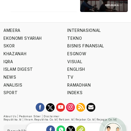
AMEERA
INTERNASIONAL
EKONOMI SYARIAH
TEKNO
SKOR
BISNIS FINANSIAL
KHAZANAH
ESGNOW
IQRA
VISUAL
ISLAM DIGEST
ENGLISH
NEWS
TV
ANALISIS
RAMADHAN
SPORT
INDEKS
About Us
|
Pedoman Siber
|
Disclaimer
Republika.id
|
Ihram.republika.co.id
|
Retizen.id
|
Rejabar.co.id
|
Rejogja.co.id
|