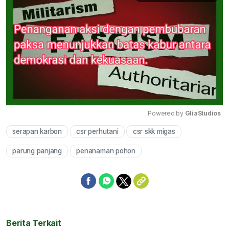
Powered by 
GliaStudios
serapan karbon
csr perhutani
csr skk migas
Mute
parung panjang
penanaman pohon
Berita Terkait