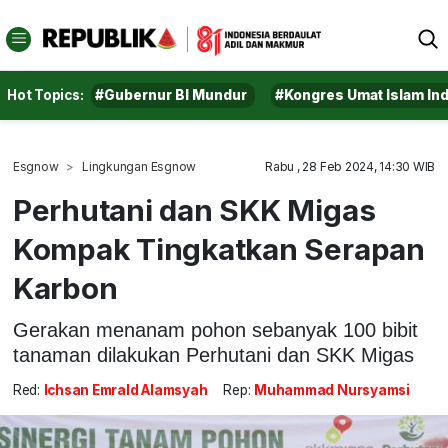
Hot Topics:
#Gubernur BI Mundur
#Kongres Umat Islam In
Esgnow
Lingkungan Esgnow
Rabu , 28 Feb 2024, 14:30 WIB
Perhutani dan SKK Migas
Kompak Tingkatkan Serapan
Karbon
Gerakan menanam pohon sebanyak 100 bibit
tanaman dilakukan Perhutani dan SKK Migas
Red:
Ichsan Emrald Alamsyah
Rep:
Muhammad Nursyamsi