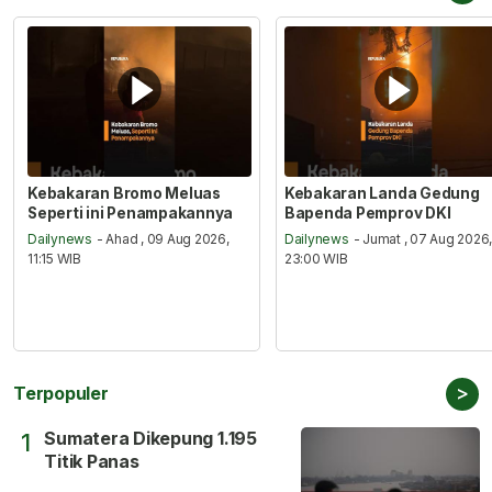
Kebakaran Bromo Meluas
Kebakaran Landa Gedung
Seperti ini Penampakannya
Bapenda Pemprov DKI
Dailynews
- Ahad , 09 Aug 2026,
Dailynews
- Jumat , 07 Aug 2026
11:15 WIB
23:00 WIB
>
Terpopuler
Sumatera Dikepung 1.195
1
Titik Panas