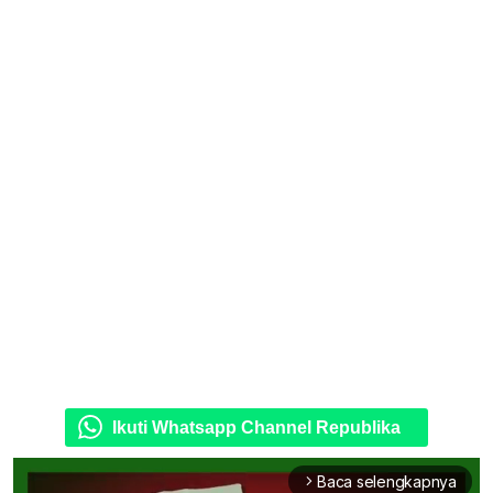
Ikuti Whatsapp Channel Republika
Baca selengkapnya
arrow_forward_ios