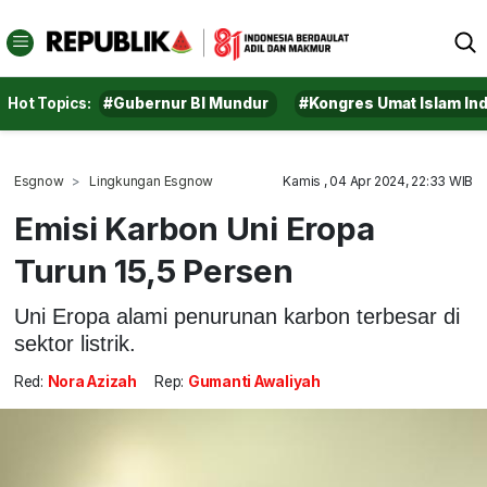
Hot Topics:
#Gubernur BI Mundur
#Kongres Umat Islam In
Esgnow
Lingkungan Esgnow
Kamis , 04 Apr 2024, 22:33 WIB
Emisi Karbon Uni Eropa
Turun 15,5 Persen
Uni Eropa alami penurunan karbon terbesar di
sektor listrik.
Red:
Nora Azizah
Rep:
Gumanti Awaliyah