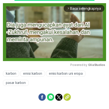
Baca selengkapnya
arrow_forward_ios
Powered by 
GliaStudios
karbon
emisi karbon
emisi karbon uni eropa
Mute
pasar karbon