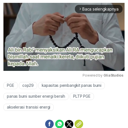
Baca selengkapnya
arrow_forward_ios
Powered by 
GliaStudios
PGE
cop29
kapasitas pembangkit panas bumi
Mute
panas bumi sumber energi bersih
PLTP PGE
akselerasi transisi energi