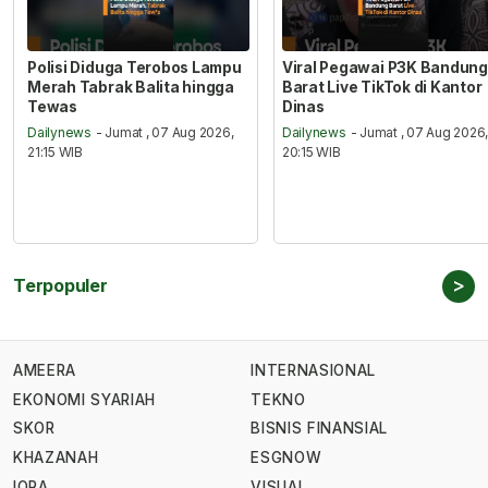
Polisi Diduga Terobos Lampu
Viral Pegawai P3K Bandung
Merah Tabrak Balita hingga
Barat Live TikTok di Kantor
Tewas
Dinas
Dailynews
- Jumat , 07 Aug 2026,
Dailynews
- Jumat , 07 Aug 2026
21:15 WIB
20:15 WIB
>
Terpopuler
AMEERA
INTERNASIONAL
EKONOMI SYARIAH
TEKNO
SKOR
BISNIS FINANSIAL
KHAZANAH
ESGNOW
IQRA
VISUAL