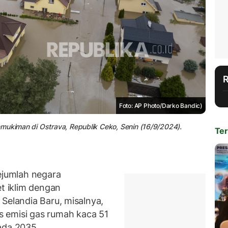
Foto: AP Photo/Darko Bandic)
emukiman di Ostrava, Republik Ceko, Senin (16/9/2024).
Ter
jumlah negara
 iklim dengan
Selandia Baru, misalnya,
misi gas rumah kaca 51
ada 2035.