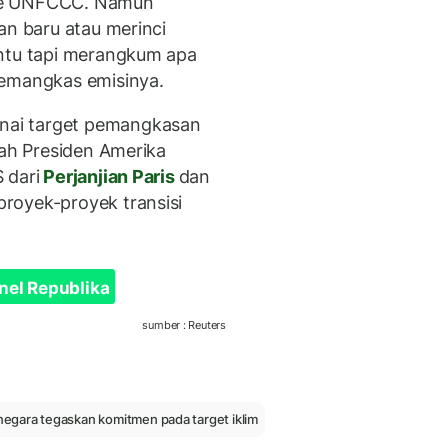
 ke UNFCCC. Namun
an baru atau merinci
entu tapi merangkum apa
memangkas emisinya.
ai target pemangkasan
lah Presiden Amerika
 dari
Perjanjian Paris
dan
royek-proyek transisi
nel Republika
sumber : Reuters
egara tegaskan komitmen pada target iklim