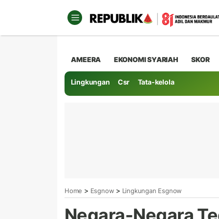
AMEERA
EKONOMI SYARIAH
SKOR
Lingkungan
Csr
Tata-kelola
>
>
Home
Esgnow
Lingkungan Esgnow
Negara-Negara T