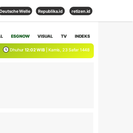
Deutsche Welle
Republika.id
retizen.id
AL
ESGNOW
VISUAL
TV
INDEKS
Dhuhur
12:02 WIB
| Kamis, 23 Safar 1448