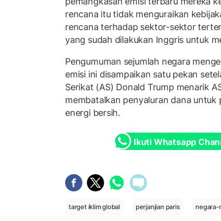
pemangkasan emisi terbaru mereka
rencana itu tidak menguraikan kebijak
rencana terhadap sektor-sektor tert
yang sudah dilakukan Inggris untuk 
Pengumuman sejumlah negara mengen
emisi ini disampaikan satu pekan sete
Serikat (AS) Donald Trump menarik AS
membatalkan penyaluran dana untuk p
energi bersih.
Ikuti Whatsapp Chan
target iklim global
perjanjian paris
negara-n