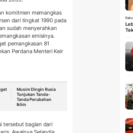
kan komitmen memangkas
Rabu
sen dari tingkat 1990 pada
Leb
kan sudah menyerahkan
Tek
pemangkasan emisinya.
get pemangkasan 81
kan Perdana Menteri Keir
rget
Musim Dingin Rusia
Tunjukan Tanda-
Tanda Perubahan
Iklim
 tersebut bagian dari
aris. Awalnya Selandia