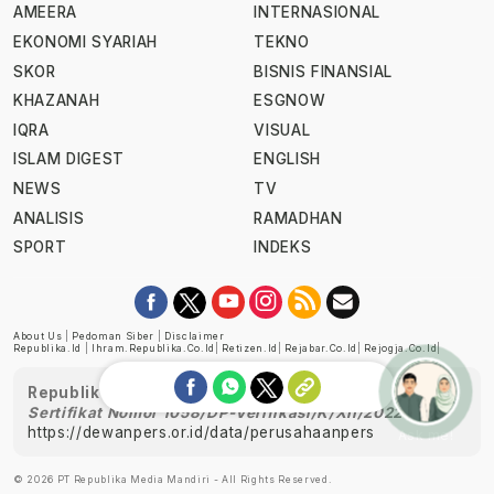
AMEERA
INTERNASIONAL
EKONOMI SYARIAH
TEKNO
SKOR
BISNIS FINANSIAL
KHAZANAH
ESGNOW
IQRA
VISUAL
ISLAM DIGEST
ENGLISH
NEWS
TV
ANALISIS
RAMADHAN
SPORT
INDEKS
About Us
|
Pedoman Siber
|
Disclaimer
Republika.id
|
Ihram.republika.co.id
|
Retizen.id
|
Rejabar.co.id
|
Rejogja.co.id
|
Republika telah diverifikasi oleh Dewan Pers
Sertifikat Nomor 1058/DP-Verifikasi/K/XII/2022
https://dewanpers.or.id/data/perusahaanpers
Ask me!
© 2026 PT Republika Media Mandiri - All Rights Reserved.