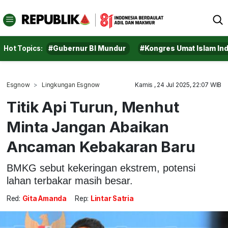
Hot Topics:
#Gubernur BI Mundur
#Kongres Umat Islam In
Esgnow
Lingkungan Esgnow
Kamis , 24 Jul 2025, 22:07 WIB
Titik Api Turun, Menhut
Minta Jangan Abaikan
Ancaman Kebakaran Baru
BMKG sebut kekeringan ekstrem, potensi
lahan terbakar masih besar.
Red:
Gita Amanda
Rep:
Lintar Satria