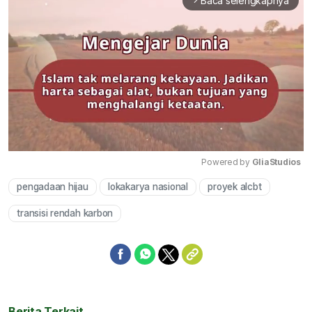
Baca selengkapnya
arrow_forward_ios
Powered by 
GliaStudios
pengadaan hijau
lokakarya nasional
proyek alcbt
Mute
transisi rendah karbon
Berita Terkait