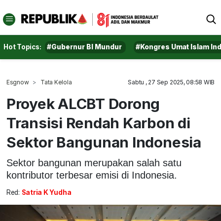
Hot Topics:
#Gubernur BI Mundur
#Kongres Umat Islam In
Esgnow
Tata Kelola
Sabtu , 27 Sep 2025, 08:58 WIB
Proyek ALCBT Dorong
Transisi Rendah Karbon di
Sektor Bangunan Indonesia
Sektor bangunan merupakan salah satu
kontributor terbesar emisi di Indonesia.
Red:
Satria K Yudha