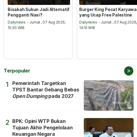
Bisakah Sukun Jadi Alternatif
Burger King Pecat Karyaw
Pengganti Nasi?
yang Ucap Free Palestine
Dailynews
- Jumat , 07 Aug 2026,
Dailynews
- Jumat , 07 Aug 2026
15:30 WIB
14:15 WIB
>
Terpopuler
Pemerintah Targetkan
1
TPST Bantar Gebang Bebas
Open Dumping
pada 2027
BPK: Opini WTP Bukan
2
Tujuan Akhir Pengelolaan
Keuangan Negara