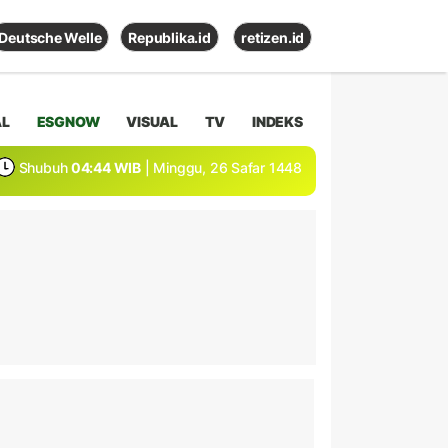
Deutsche Welle
Republika.id
retizen.id
AL
ESGNOW
VISUAL
TV
INDEKS
Shubuh
04:44 WIB
| Minggu, 26 Safar 1448