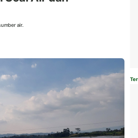
umber air.
Ter