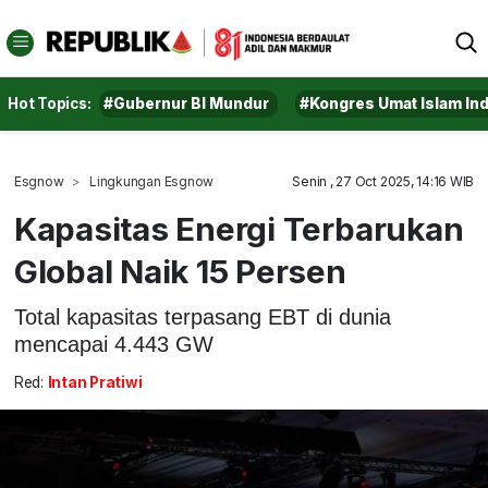
Hot Topics:
#Gubernur BI Mundur
#Kongres Umat Islam In
Esgnow
Lingkungan Esgnow
Senin , 27 Oct 2025, 14:16 WIB
Kapasitas Energi Terbarukan
Global Naik 15 Persen
Total kapasitas terpasang EBT di dunia
mencapai 4.443 GW
Red:
Intan Pratiwi