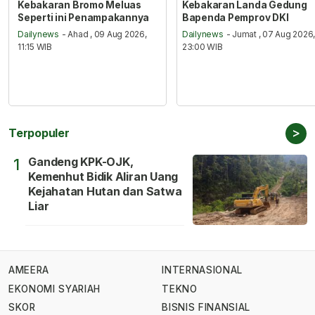
Kebakaran Bromo Meluas
Kebakaran Landa Gedung
Seperti ini Penampakannya
Bapenda Pemprov DKI
Dailynews
- Ahad , 09 Aug 2026,
Dailynews
- Jumat , 07 Aug 2026
11:15 WIB
23:00 WIB
>
Terpopuler
Gandeng KPK-OJK,
1
Kemenhut Bidik Aliran Uang
Kejahatan Hutan dan Satwa
Liar
AMEERA
INTERNASIONAL
EKONOMI SYARIAH
TEKNO
SKOR
BISNIS FINANSIAL