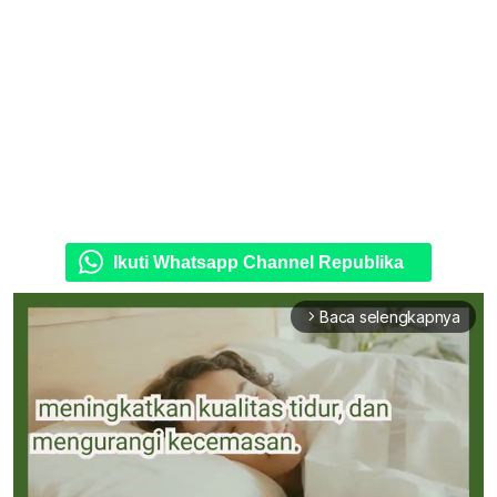
Ikuti Whatsapp Channel Republika
Baca selengkapnya
arrow_forward_ios