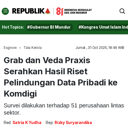
Hot Topics:
#Gubernur BI Mundur
#Kongres Umat Islam In
Esgnow
Tata Kelola
Jumat , 31 Oct 2025, 18:49 WIB
Grab dan Veda Praxis
Serahkan Hasil Riset
Pelindungan Data Pribadi ke
Komdigi
Survei dilakukan terhadap 51 perusahaan lintas
sektor.
Red:
Satria K Yudha
Rep:
Rizky Suryarandika