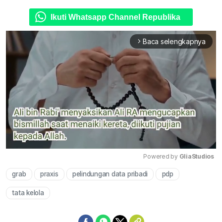
Ikuti Whatsapp Channel Republika
Baca selengkapnya
arrow_forward_ios
Powered by 
GliaStudios
grab
praxis
pelindungan data pribadi
pdp
Mute
tata kelola