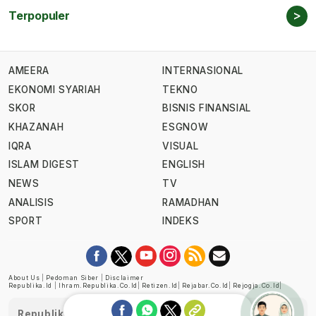
>
Terpopuler
AMEERA
INTERNASIONAL
EKONOMI SYARIAH
TEKNO
SKOR
BISNIS FINANSIAL
KHAZANAH
ESGNOW
IQRA
VISUAL
ISLAM DIGEST
ENGLISH
NEWS
TV
ANALISIS
RAMADHAN
SPORT
INDEKS
About Us
|
Pedoman Siber
|
Disclaimer
Republika.id
|
Ihram.republika.co.id
|
Retizen.id
|
Rejabar.co.id
|
Rejogja.co.id
|
Republika telah diverifikasi oleh Dewan Pers