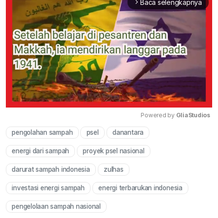
Baca selengkapnya
arrow_forward_ios
Powered by 
GliaStudios
pengolahan sampah
psel
danantara
Mute
energi dari sampah
proyek psel nasional
darurat sampah indonesia
zulhas
investasi energi sampah
energi terbarukan indonesia
pengelolaan sampah nasional