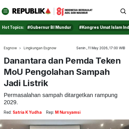
Hot Topics:
#Gubernur BI Mundur
#Kongres Umat Islam In
Esgnow
Lingkungan Esgnow
Senin , 11 May 2026, 17:00 WIB
Danantara dan Pemda Teken
MoU Pengolahan Sampah
Jadi Listrik
Permasalahan sampah ditargetkan rampung
2029.
Red:
Satria K Yudha
Rep:
M Nursyamsi