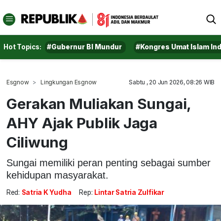
Hot Topics:
#Gubernur BI Mundur
#Kongres Umat Islam In
Esgnow
Lingkungan Esgnow
Sabtu , 20 Jun 2026, 08:26 WIB
Gerakan Muliakan Sungai,
AHY Ajak Publik Jaga
Ciliwung
Sungai memiliki peran penting sebagai sumber
kehidupan masyarakat.
Red:
Satria K Yudha
Rep:
Lintar Satria Zulfikar