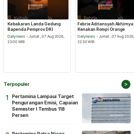
Kebakaran Landa Gedung
Febrie Adriansyah Akhirnya
Bapenda Pemprov DKI
Kenakan Rompi Orange
Dailynews
- Jumat , 07 Aug 2026,
Dailynews
- Jumat , 07 Aug 2026
23:00 WIB
22:30 WIB
>
Terpopuler
Pertamina Lampaui Target
1
Pengurangan Emisi, Capaian
Semester I Tembus 118
Persen
Pertamina Patra Niaga