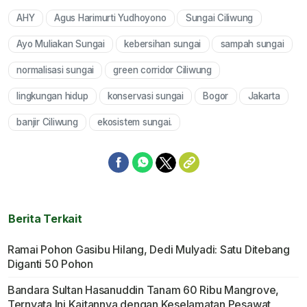
AHY
Agus Harimurti Yudhoyono
Sungai Ciliwung
Mute
Ayo Muliakan Sungai
kebersihan sungai
sampah sungai
normalisasi sungai
green corridor Ciliwung
lingkungan hidup
konservasi sungai
Bogor
Jakarta
banjir Ciliwung
ekosistem sungai.
Berita Terkait
Ramai Pohon Gasibu Hilang, Dedi Mulyadi: Satu Ditebang
Diganti 50 Pohon
Bandara Sultan Hasanuddin Tanam 60 Ribu Mangrove,
Ternyata Ini Kaitannya dengan Keselamatan Pesawat