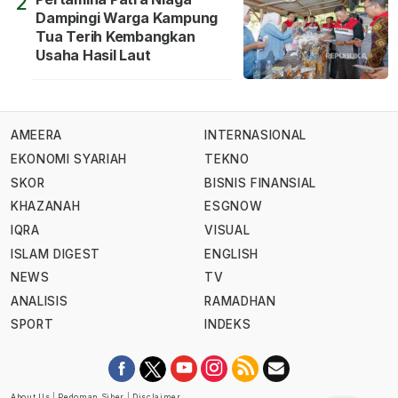
2
Dampingi Warga Kampung
Tua Terih Kembangkan
Usaha Hasil Laut
AMEERA
INTERNASIONAL
EKONOMI SYARIAH
TEKNO
SKOR
BISNIS FINANSIAL
KHAZANAH
ESGNOW
IQRA
VISUAL
ISLAM DIGEST
ENGLISH
NEWS
TV
ANALISIS
RAMADHAN
SPORT
INDEKS
About Us
|
Pedoman Siber
|
Disclaimer