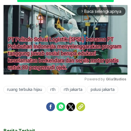
Baca selengkapnya
arrow_forward_ios
Powered by 
GliaStudios
ruang terbuka hijau
rth
rth jakarta
polusi jakarta
Mute
Berita Terkait