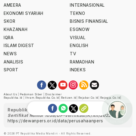
AMEERA
INTERNASIONAL
EKONOMI SYARIAH
TEKNO
SKOR
BISNIS FINANSIAL
KHAZANAH
ESGNOW
IQRA
VISUAL
ISLAM DIGEST
ENGLISH
NEWS
TV
ANALISIS
RAMADHAN
SPORT
INDEKS
About Us
|
Pedoman Siber
|
Disclaimer
Republika.id
|
Ihram.republika.co.id
|
Retizen.id
|
Rejabar.co.id
|
Rejogja.co.id
|
Republika telah diverifikasi oleh Dewan Pers
Sertifikat Nomor 1058/DP-Verifikasi/K/XII/2022
https://dewanpers.or.id/data/perusahaanpers
Ask me!
© 2026 PT Republika Media Mandiri - All Rights Reserved.