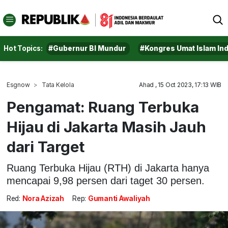
Hot Topics:
#Gubernur BI Mundur
#Kongres Umat Islam In
Esgnow
Tata Kelola
Ahad , 15 Oct 2023, 17:13 WIB
Pengamat: Ruang Terbuka
Hijau di Jakarta Masih Jauh
dari Target
Ruang Terbuka Hijau (RTH) di Jakarta hanya
mencapai 9,98 persen dari taget 30 persen.
Red:
Nora Azizah
Rep:
Gumanti Awaliyah