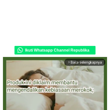
Ikuti Whatsapp Channel Republika
Baca selengkapnya
arrow_forward_ios