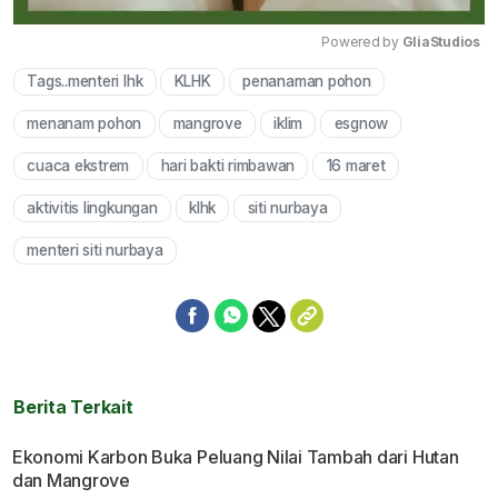
Powered by 
GliaStudios
Tags..menteri lhk
KLHK
penanaman pohon
Mute
menanam pohon
mangrove
iklim
esgnow
cuaca ekstrem
hari bakti rimbawan
16 maret
aktivitis lingkungan
klhk
siti nurbaya
menteri siti nurbaya
Berita Terkait
Ekonomi Karbon Buka Peluang Nilai Tambah dari Hutan
dan Mangrove