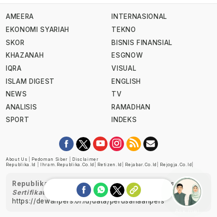
AMEERA
INTERNASIONAL
EKONOMI SYARIAH
TEKNO
SKOR
BISNIS FINANSIAL
KHAZANAH
ESGNOW
IQRA
VISUAL
ISLAM DIGEST
ENGLISH
NEWS
TV
ANALISIS
RAMADHAN
SPORT
INDEKS
About Us
|
Pedoman Siber
|
Disclaimer
Republika.id
|
Ihram.republika.co.id
|
Retizen.id
|
Rejabar.co.id
|
Rejogja.co.id
|
Republika telah diverifikasi oleh Dewan Pers
Sertifikat Nomor 1058/DP-Verifikasi/K/XII/2022
https://dewanpers.or.id/data/perusahaanpers
Ask me!