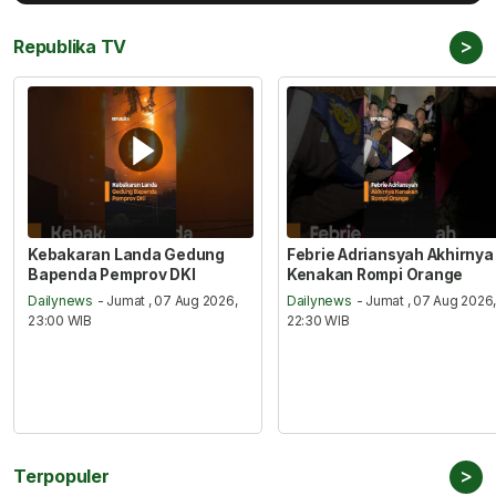
>
Republika TV
Kebakaran Landa Gedung
Febrie Adriansyah Akhirnya
Bapenda Pemprov DKI
Kenakan Rompi Orange
Dailynews
- Jumat , 07 Aug 2026,
Dailynews
- Jumat , 07 Aug 2026
23:00 WIB
22:30 WIB
>
Terpopuler