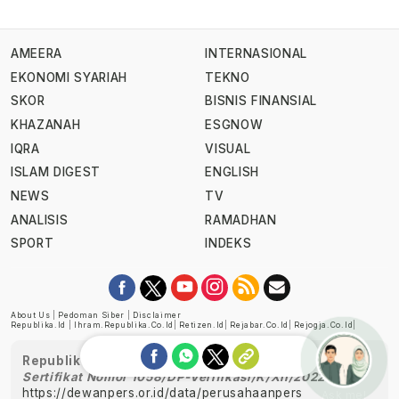
AMEERA
INTERNASIONAL
EKONOMI SYARIAH
TEKNO
SKOR
BISNIS FINANSIAL
KHAZANAH
ESGNOW
IQRA
VISUAL
ISLAM DIGEST
ENGLISH
NEWS
TV
ANALISIS
RAMADHAN
SPORT
INDEKS
About Us
|
Pedoman Siber
|
Disclaimer
Republika.id
|
Ihram.republika.co.id
|
Retizen.id
|
Rejabar.co.id
|
Rejogja.co.id
|
Republika telah diverifikasi oleh Dewan Pers
Sertifikat Nomor 1058/DP-Verifikasi/K/XII/2022
https://dewanpers.or.id/data/perusahaanpers
Ask me!