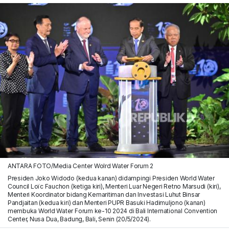
ANTARA FOTO/Media Center Wolrd Water Forum 2
Presiden Joko Widodo (kedua kanan) didampingi Presiden World Water
Council Loïc Fauchon (ketiga kiri), Menteri Luar Negeri Retno Marsudi (kiri),
Menteri Koordinator bidang Kemaritiman dan Investasi Luhut Binsar
Pandjaitan (kedua kiri) dan Menteri PUPR Basuki Hadimuljono (kanan)
membuka World Water Forum ke-10 2024 di Bali International Convention
Center, Nusa Dua, Badung, Bali, Senin (20/5/2024).