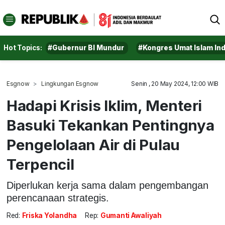
Hot Topics:
#Gubernur BI Mundur
#Kongres Umat Islam In
Esgnow
Lingkungan Esgnow
Senin , 20 May 2024, 12:00 WIB
Hadapi Krisis Iklim, Menteri
Basuki Tekankan Pentingnya
Pengelolaan Air di Pulau
Terpencil
Diperlukan kerja sama dalam pengembangan
perencanaan strategis.
Red:
Friska Yolandha
Rep:
Gumanti Awaliyah