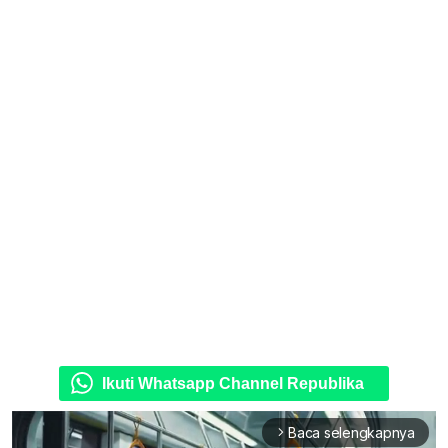
Ikuti Whatsapp Channel Republika
Baca selengkapnya
arrow_forward_ios