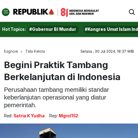
Hot Topics:
#Gubernur BI Mundur
#Kongres Umat Islam In
Esgnow
Tata Kelola
Selasa , 30 Jul 2024, 18:37 WIB
Begini Praktik Tambang
Berkelanjutan di Indonesia
Perusahaan tambang memiliki standar
keberlanjutan operasional yang diatur
pemerintah.
Red:
Satria K Yudha
Rep:
Mgrol152