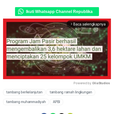
Ikuti Whatsapp Channel Republika
Baca selengkapnya
arrow_forward_ios
Powered by 
GliaStudios
tambang berkelanjutan
tambang ramah lingkungan
Mute
tambang muhammadiyah
APBI