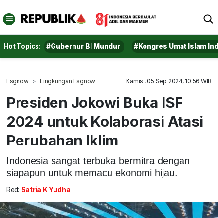
Hot Topics:
#Gubernur BI Mundur
#Kongres Umat Islam In
Esgnow
Lingkungan Esgnow
Kamis , 05 Sep 2024, 10:56 WIB
Presiden Jokowi Buka ISF
2024 untuk Kolaborasi Atasi
Perubahan Iklim
Indonesia sangat terbuka bermitra dengan
siapapun untuk memacu ekonomi hijau.
Red:
Satria K Yudha