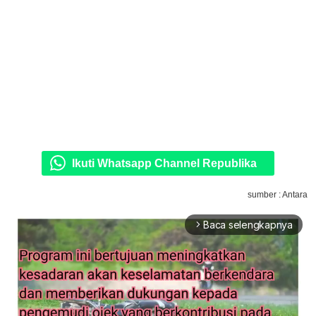
Ikuti Whatsapp Channel Republika
sumber : Antara
Baca selengkapnya
arrow_forward_ios