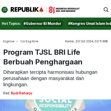
Hot Topics:
#Gubernur BI Mundur
#Kongres Umat Islam In
Esgnow
Csr Esg Now
Kamis , 03 Oct 2024, 03:11 WIB
Program TJSL BRI Life
Berbuah Penghargaan
Diharapkan tercipta harmonisasi hubungan
perusahaan dengan masyarakat dan
lingkungan.
Red:
Budi Raharjo