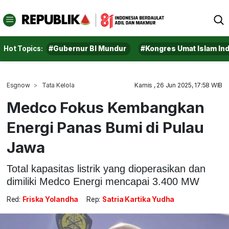
Hot Topics:
#Gubernur BI Mundur
#Kongres Umat Islam In
Esgnow
Tata Kelola
Kamis , 26 Jun 2025, 17:58 WIB
Medco Fokus Kembangkan
Energi Panas Bumi di Pulau
Jawa
Total kapasitas listrik yang dioperasikan dan
dimiliki Medco Energi mencapai 3.400 MW
Red:
Friska Yolandha
Rep:
Satria Kartika Yudha