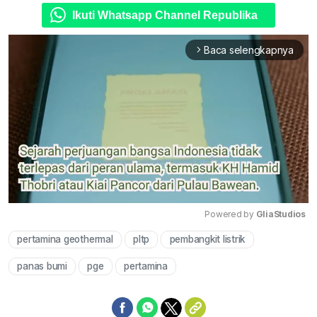
Ikuti Whatsapp Channel Republika
Baca selengkapnya
arrow_forward_ios
Powered by 
GliaStudios
pertamina geothermal
pltp
pembangkit listrik
Mute
panas bumi
pge
pertamina