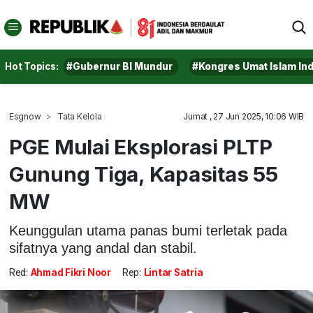
Hot Topics:
#Gubernur BI Mundur
#Kongres Umat Islam In
Esgnow
Tata Kelola
Jumat , 27 Jun 2025, 10:06 WIB
PGE Mulai Eksplorasi PLTP
Gunung Tiga, Kapasitas 55
MW
Keunggulan utama panas bumi terletak pada
sifatnya yang andal dan stabil.
Red:
Ahmad Fikri Noor
Rep:
Lintar Satria