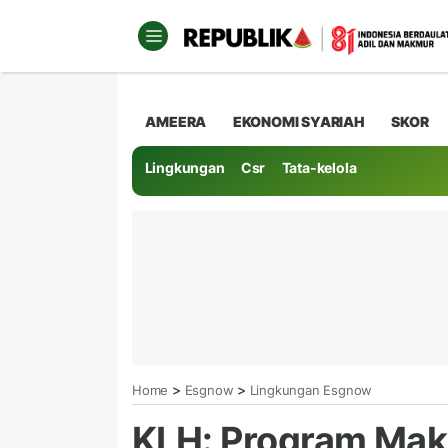
AMEERA
EKONOMI SYARIAH
SKOR
Lingkungan
Csr
Tata-kelola
>
>
Home
Esgnow
Lingkungan Esgnow
KLH: Program Maka