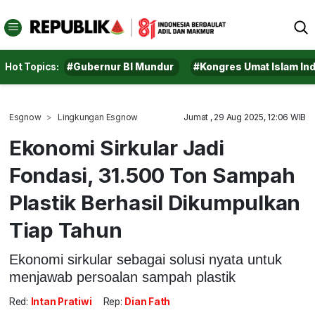
Hot Topics:
#Gubernur BI Mundur
#Kongres Umat Islam In
Esgnow
Lingkungan Esgnow
Jumat , 29 Aug 2025, 12:06 WIB
Ekonomi Sirkular Jadi
Fondasi, 31.500 Ton Sampah
Plastik Berhasil Dikumpulkan
Tiap Tahun
Ekonomi sirkular sebagai solusi nyata untuk
menjawab persoalan sampah plastik
Red:
Intan Pratiwi
Rep:
Dian Fath