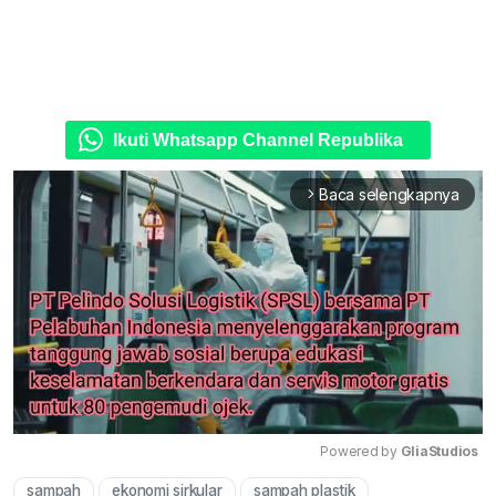
Ikuti Whatsapp Channel Republika
Baca selengkapnya
arrow_forward_ios
Powered by 
GliaStudios
sampah
ekonomi sirkular
sampah plastik