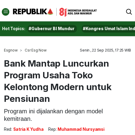
Hot Topics:
#Gubernur BI Mundur
#Kongres Umat Islam In
Esgnow
Csr Esg Now
Senin , 22 Sep 2025, 17:25 WIB
Bank Mantap Luncurkan
Program Usaha Toko
Kelontong Modern untuk
Pensiunan
Program ini dijalankan dengan model
kemitraan.
Red:
Satria K Yudha
Rep:
Muhammad Nursyamsi