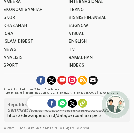
AMEERA
INTERNASIONAL
EKONOMI SYARIAH
TEKNO
SKOR
BISNIS FINANSIAL
KHAZANAH
ESGNOW
IQRA
VISUAL
ISLAM DIGEST
ENGLISH
NEWS
TV
ANALISIS
RAMADHAN
SPORT
INDEKS
About Us
|
Pedoman Siber
|
Disclaimer
Republika.id
|
Ihram.republika.co.id
|
Retizen.id
|
Rejabar.co.id
|
Rejogja.co.id
|
Republika telah diverifikasi oleh Dewan Pers
Sertifikat Nomor 1058/DP-Verifikasi/K/XII/2022
https://dewanpers.or.id/data/perusahaanpers
Ask me!
© 2026 PT Republika Media Mandiri - All Rights Reserved.