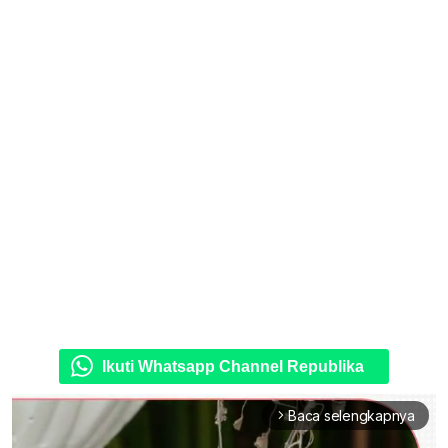
Ikuti Whatsapp Channel Republika
Baca selengkapnya
arrow_forward_ios