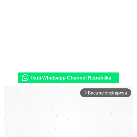
Ikuti Whatsapp Channel Republika
Baca selengkapnya
arrow_forward_ios