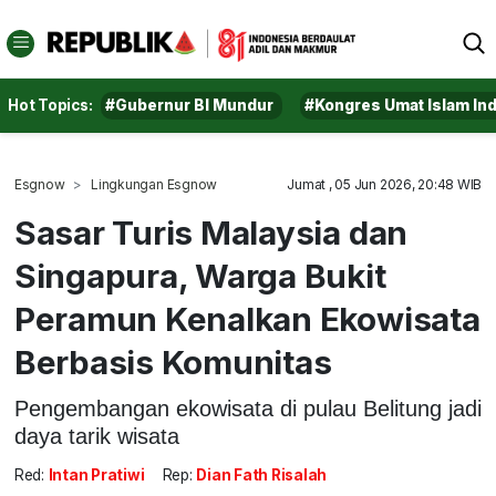
Hot Topics:
#Gubernur BI Mundur
#Kongres Umat Islam In
Esgnow
Lingkungan Esgnow
Jumat , 05 Jun 2026, 20:48 WIB
Sasar Turis Malaysia dan
Singapura, Warga Bukit
Peramun Kenalkan Ekowisata
Berbasis Komunitas
Pengembangan ekowisata di pulau Belitung jadi
daya tarik wisata
Red:
Intan Pratiwi
Rep:
Dian Fath Risalah