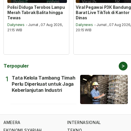
Polisi Diduga Terobos Lampu
Viral Pegawai P3K Bandung
Merah Tabrak Balita hingga
Barat Live TikTok di Kantor
Tewas
Dinas
Dailynews
- Jumat , 07 Aug 2026,
Dailynews
- Jumat , 07 Aug 2026
21:15 WIB
20:15 WIB
>
Terpopuler
Tata Kelola Tambang Timah
1
Perlu Diperkuat untuk Jaga
Keberlanjutan Industri
AMEERA
INTERNASIONAL
EKONOMI SYARIAH
TEKNO