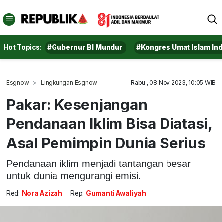
Hot Topics:
#Gubernur BI Mundur
#Kongres Umat Islam In
Esgnow
Lingkungan Esgnow
Rabu , 08 Nov 2023, 10:05 WIB
Pakar: Kesenjangan
Pendanaan Iklim Bisa Diatasi,
Asal Pemimpin Dunia Serius
Pendanaan iklim menjadi tantangan besar
untuk dunia mengurangi emisi.
Red:
Nora Azizah
Rep:
Gumanti Awaliyah