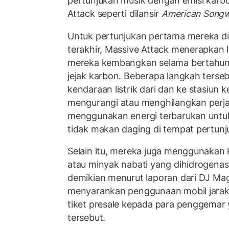
pertunjukan musik dengan emisi karbo
Attack seperti dilansir
American Songw
Untuk pertunjukan pertama mereka di 
terakhir, Massive Attack menerapkan 
mereka kembangkan selama bertahun
jejak karbon. Beberapa langkah ters
kendaraan listrik dari dan ke stasiun k
mengurangi atau menghilangkan perja
menggunakan energi terbarukan untu
tidak makan daging di tempat pertunj
Selain itu, mereka juga menggunakan 
atau minyak nabati yang dihidrogenasi
demikian menurut laporan dari DJ Mag.
menyarankan penggunaan mobil jara
tiket presale kepada para penggemar 
tersebut.