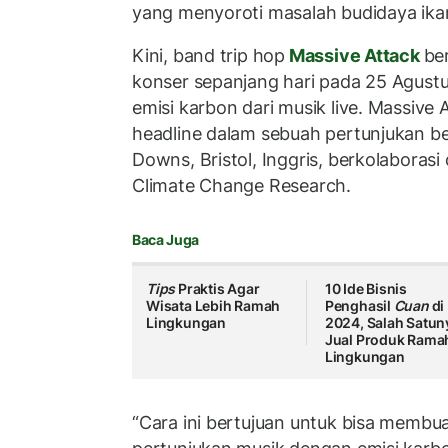
yang menyoroti masalah budidaya ika
Kini, band trip hop
Massive Attack
be
konser sepanjang hari pada 25 Agust
emisi karbon dari musik live. Massive
headline dalam sebuah pertunjukan bert
Downs, Bristol, Inggris, berkolaborasi
Climate Change Research.
Baca Juga
Tips
Praktis Agar
10 Ide Bisnis
Wisata Lebih Ramah
Penghasil
Cuan
di
Lingkungan
2024, Salah Satun
Jual Produk Rama
Lingkungan
“Cara ini bertujuan untuk bisa membu