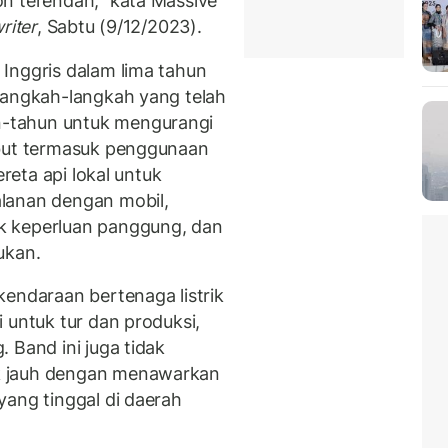
n terendah,” kata Massive
riter
, Sabtu (9/12/2023).
Inggris dalam lima tahun
langkah-langkah yang telah
-tahun untuk mengurangi
ebut termasuk penggunaan
ereta api lokal untuk
lanan dengan mobil,
k keperluan panggung, dan
ukan.
kendaraan bertenaga listrik
 untuk tur dan produksi,
 Band ini juga tidak
k jauh dengan menawarkan
yang tinggal di daerah