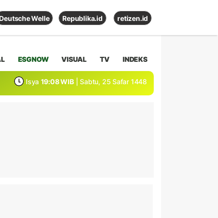
Deutsche Welle
Republika.id
retizen.id
AL
ESGNOW
VISUAL
TV
INDEKS
Isya
19:08 WIB
| Sabtu, 25 Safar 1448