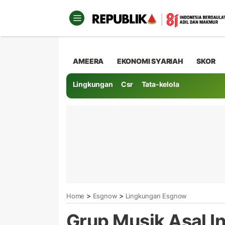
AMEERA
EKONOMI SYARIAH
SKOR
Lingkungan
Csr
Tata-kelola
>
>
Home
Esgnow
Lingkungan Esgnow
Grup Musik Asal I