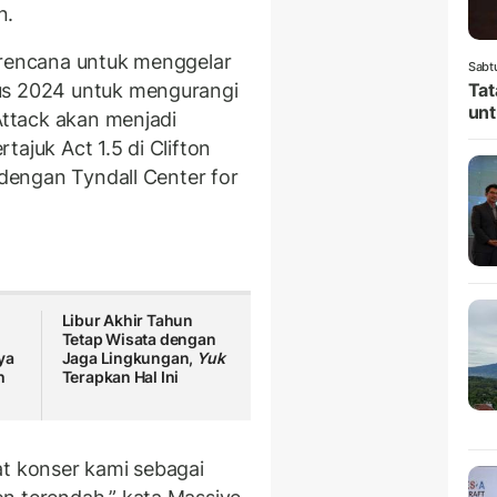
n.
rencana untuk menggelar
Sabt
us 2024 untuk mengurangi
Tat
unt
 Attack akan menjadi
ajuk Act 1.5 di Clifton
 dengan Tyndall Center for
Libur Akhir Tahun
Tetap Wisata dengan
ya
Jaga Lingkungan,
Yuk
h
Terapkan Hal Ini
at konser kami sebagai