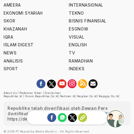
AMEERA
INTERNASIONAL
EKONOMI SYARIAH
TEKNO
SKOR
BISNIS FINANSIAL
KHAZANAH
ESGNOW
IQRA
VISUAL
ISLAM DIGEST
ENGLISH
NEWS
TV
ANALISIS
RAMADHAN
SPORT
INDEKS
About Us
|
Pedoman Siber
|
Disclaimer
Republika.id
|
Ihram.republika.co.id
|
Retizen.id
|
Rejabar.co.id
|
Rejogja.co.id
|
Republika telah diverifikasi oleh Dewan Pers
Sertifikat Nomor 1058/DP-Verifikasi/K/XII/2022
https://dewanpers.or.id/data/perusahaanpers
Ask me!
© 2026 PT Republika Media Mandiri - All Rights Reserved.