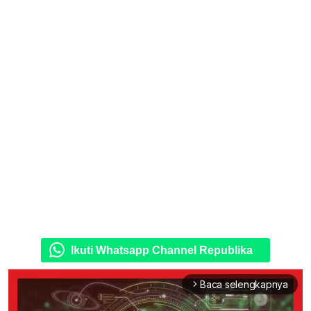
Ikuti Whatsapp Channel Republika
Baca selengkapnya
arrow_forward_ios