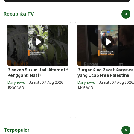
>
Republika TV
Bisakah Sukun Jadi Alternatif
Burger King Pecat Karyaw
Pengganti Nasi?
yang Ucap Free Palestine
Dailynews
- Jumat , 07 Aug 2026,
Dailynews
- Jumat , 07 Aug 2026
15:30 WIB
14:15 WIB
>
Terpopuler