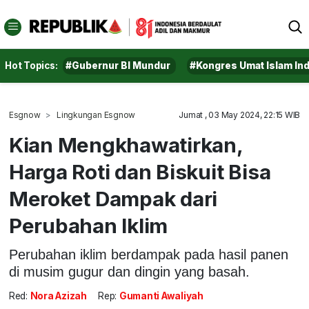
Hot Topics:
#Gubernur BI Mundur
#Kongres Umat Islam In
Esgnow
Lingkungan Esgnow
Jumat , 03 May 2024, 22:15 WIB
Kian Mengkhawatirkan,
Harga Roti dan Biskuit Bisa
Meroket Dampak dari
Perubahan Iklim
Perubahan iklim berdampak pada hasil panen
di musim gugur dan dingin yang basah.
Red:
Nora Azizah
Rep:
Gumanti Awaliyah