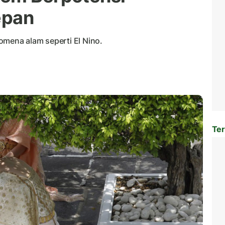
epan
omena alam seperti El Nino.
Ter