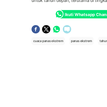
untuk tahun depan, terutama di tingka
Ikuti Whatsapp Chan
cuaca panas ekstrem
panas ekstrem
tahu