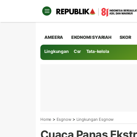
AMEERA
EKONOMI SYARIAH
SKOR
Lingkungan
Csr
Tata-kelola
>
>
Home
Esgnow
Lingkungan Esgnow
Cuaca Panas Ekst