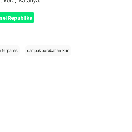
t kota,” katanya.
nel Republika
n terpanas
dampak perubahan iklim