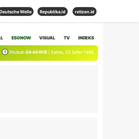
Deutsche Welle
Republika.id
retizen.id
AL
ESGNOW
VISUAL
TV
INDEKS
Shubuh
04:44 WIB
| Sabtu, 25 Safar 1448