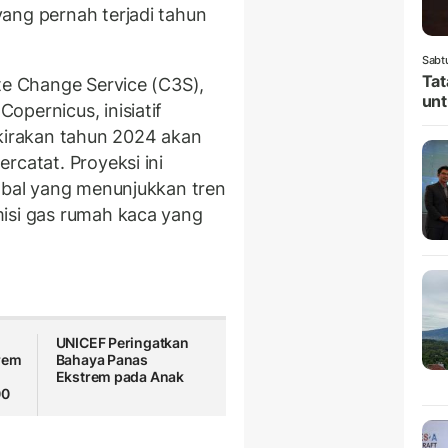
yang pernah terjadi tahun
Sabt
Tat
te Change Service (C3S),
unt
pernicus, inisiatif
irakan tahun 2024 akan
rcatat. Proyeksi ini
lobal yang menunjukkan tren
misi gas rumah kaca yang
UNICEF Peringatkan
rem
Bahaya Panas
Ekstrem pada Anak
00