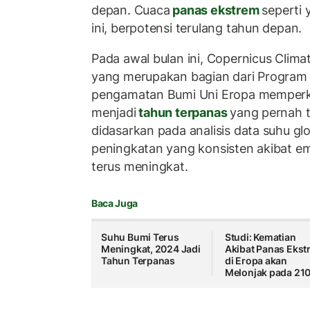
depan. Cuaca
panas ekstrem
seperti 
ini, berpotensi terulang tahun depan.
Pada awal bulan ini, Copernicus Clima
yang merupakan bagian dari Program Co
pengamatan Bumi Uni Eropa memperk
menjadi
tahun terpanas
yang pernah te
didasarkan pada analisis data suhu g
peningkatan yang konsisten akibat e
terus meningkat.
Baca Juga
Suhu Bumi Terus
Studi: Kematian
Meningkat, 2024 Jadi
Akibat Panas Ekst
Tahun Terpanas
di Eropa akan
Melonjak pada 21