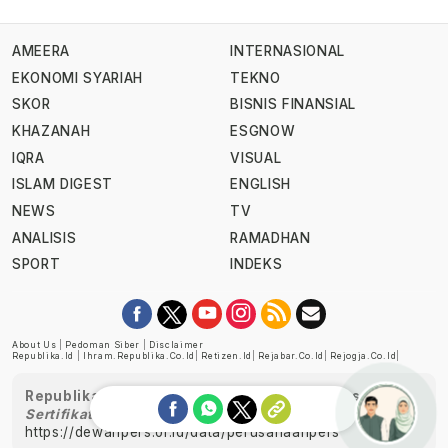
AMEERA
INTERNASIONAL
EKONOMI SYARIAH
TEKNO
SKOR
BISNIS FINANSIAL
KHAZANAH
ESGNOW
IQRA
VISUAL
ISLAM DIGEST
ENGLISH
NEWS
TV
ANALISIS
RAMADHAN
SPORT
INDEKS
About Us
|
Pedoman Siber
|
Disclaimer
Republika.id
|
Ihram.republika.co.id
|
Retizen.id
|
Rejabar.co.id
|
Rejogja.co.id
|
Republika telah diverifikasi oleh Dewan Pers
Sertifikat Nomor 1058/DP-Verifikasi/K/XII/2022
https://dewanpers.or.id/data/perusahaanpers