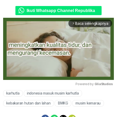
Ikuti Whatsapp Channel Republika
Baca selengkapnya
arrow_forward_ios
Powered by 
GliaStudios
karhutla
indonesia masuk musim karhutla
Mute
kebakaran hutan dan lahan
BMKG
musim kemarau