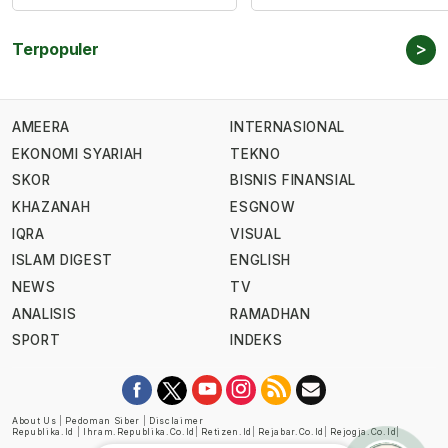
>
Terpopuler
AMEERA
INTERNASIONAL
EKONOMI SYARIAH
TEKNO
SKOR
BISNIS FINANSIAL
KHAZANAH
ESGNOW
IQRA
VISUAL
ISLAM DIGEST
ENGLISH
NEWS
TV
ANALISIS
RAMADHAN
SPORT
INDEKS
About Us
|
Pedoman Siber
|
Disclaimer
Republika.id
|
Ihram.republika.co.id
|
Retizen.id
|
Rejabar.co.id
|
Rejogja.co.id
|