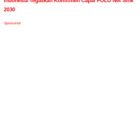
Indonesia Tegaskan Komitmen Capai FOLU Net Sink
2030
Sponsored