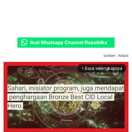
Ikuti Whatsapp Channel Republika
sumber : Antara
Baca selengkapnya
arrow_forward_ios