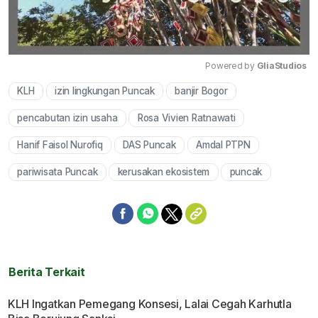
Powered by 
GliaStudios
KLH
izin lingkungan Puncak
banjir Bogor
Mute
pencabutan izin usaha
Rosa Vivien Ratnawati
Hanif Faisol Nurofiq
DAS Puncak
Amdal PTPN
pariwisata Puncak
kerusakan ekosistem
puncak
Berita Terkait
KLH Ingatkan Pemegang Konsesi, Lalai Cegah Karhutla