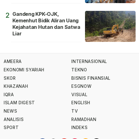
Gandeng KPK-OJK,
2
Kemenhut Bidik Aliran Uang
Kejahatan Hutan dan Satwa
Liar
AMEERA
INTERNASIONAL
EKONOMI SYARIAH
TEKNO
SKOR
BISNIS FINANSIAL
KHAZANAH
ESGNOW
IQRA
VISUAL
ISLAM DIGEST
ENGLISH
NEWS
TV
ANALISIS
RAMADHAN
SPORT
INDEKS