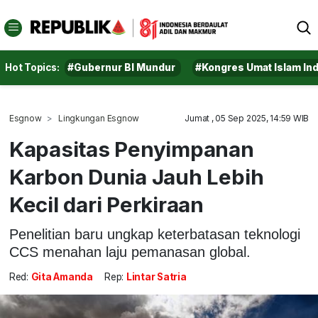
Hot Topics:
#Gubernur BI Mundur
#Kongres Umat Islam In
Esgnow
Lingkungan Esgnow
Jumat , 05 Sep 2025, 14:59 WIB
Kapasitas Penyimpanan
Karbon Dunia Jauh Lebih
Kecil dari Perkiraan
Penelitian baru ungkap keterbatasan teknologi
CCS menahan laju pemanasan global.
Red:
Gita Amanda
Rep:
Lintar Satria