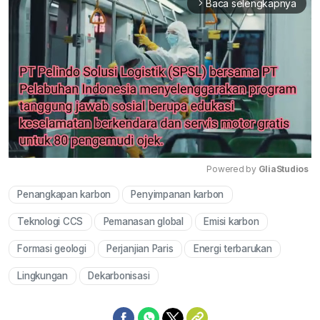
Baca selengkapnya
arrow_forward_ios
Powered by 
GliaStudios
Penangkapan karbon
Penyimpanan karbon
Mute
Teknologi CCS
Pemanasan global
Emisi karbon
Formasi geologi
Perjanjian Paris
Energi terbarukan
Lingkungan
Dekarbonisasi