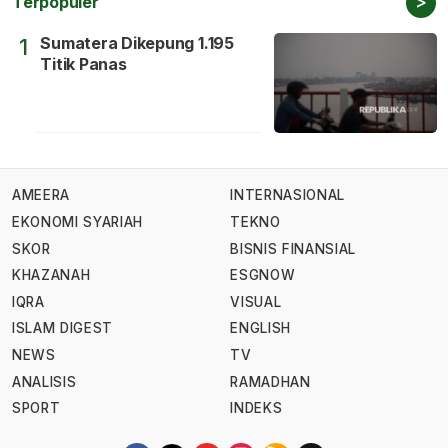
>
Terpopuler
Sumatera Dikepung 1.195
1
Titik Panas
AMEERA
INTERNASIONAL
EKONOMI SYARIAH
TEKNO
SKOR
BISNIS FINANSIAL
KHAZANAH
ESGNOW
IQRA
VISUAL
ISLAM DIGEST
ENGLISH
NEWS
TV
ANALISIS
RAMADHAN
SPORT
INDEKS