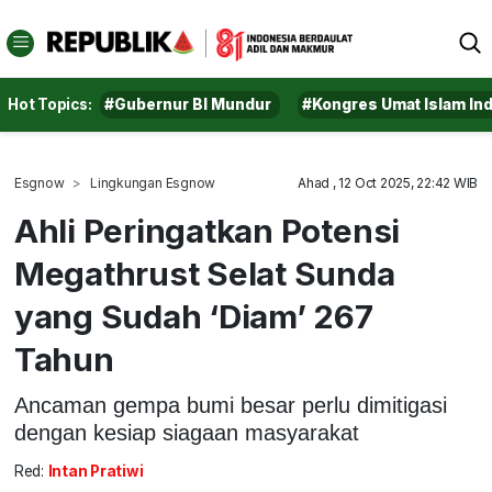
Hot Topics:
#Gubernur BI Mundur
#Kongres Umat Islam In
Esgnow
Lingkungan Esgnow
Ahad , 12 Oct 2025, 22:42 WIB
Ahli Peringatkan Potensi
Megathrust Selat Sunda
yang Sudah ‘Diam’ 267
Tahun
Ancaman gempa bumi besar perlu dimitigasi
dengan kesiap siagaan masyarakat
Red:
Intan Pratiwi