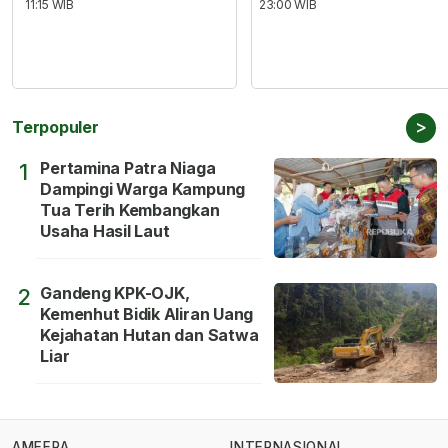
11:15 WIB
23:00 WIB
>
Terpopuler
Pertamina Patra Niaga
1
Dampingi Warga Kampung
Tua Terih Kembangkan
Usaha Hasil Laut
Gandeng KPK-OJK,
2
Kemenhut Bidik Aliran Uang
Kejahatan Hutan dan Satwa
Liar
AMEERA
INTERNASIONAL