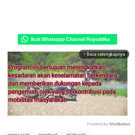
Ikuti Whatsapp Channel Republika
Baca selengkapnya
arrow_forward_ios
Powered by 
GliaStudios
gempa bumi
megatrust
selatsunda