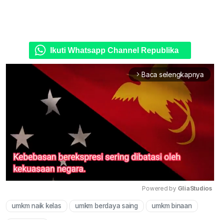
Ikuti Whatsapp Channel Republika
Baca selengkapnya
arrow_forward_ios
Powered by 
GliaStudios
umkm naik kelas
umkm berdaya saing
umkm binaan
Mute