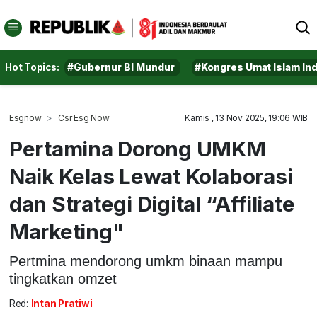
Hot Topics:
#Gubernur BI Mundur
#Kongres Umat Islam In
Esgnow
Csr Esg Now
Kamis , 13 Nov 2025, 19:06 WIB
Pertamina Dorong UMKM
Naik Kelas Lewat Kolaborasi
dan Strategi Digital “Affiliate
Marketing"
Pertmina mendorong umkm binaan mampu
tingkatkan omzet
Red:
Intan Pratiwi