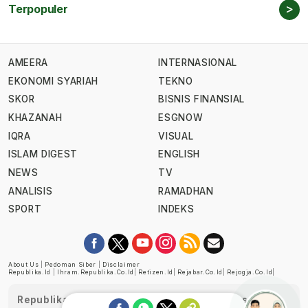
>
Terpopuler
AMEERA
INTERNASIONAL
EKONOMI SYARIAH
TEKNO
SKOR
BISNIS FINANSIAL
KHAZANAH
ESGNOW
IQRA
VISUAL
ISLAM DIGEST
ENGLISH
NEWS
TV
ANALISIS
RAMADHAN
SPORT
INDEKS
About Us
|
Pedoman Siber
|
Disclaimer
Republika.id
|
Ihram.republika.co.id
|
Retizen.id
|
Rejabar.co.id
|
Rejogja.co.id
|
Republika telah diverifikasi oleh Dewan Pers