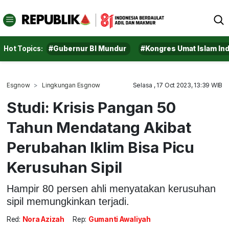
Hot Topics:
#Gubernur BI Mundur
#Kongres Umat Islam In
Esgnow
Lingkungan Esgnow
Selasa , 17 Oct 2023, 13:39 WIB
Studi: Krisis Pangan 50
Tahun Mendatang Akibat
Perubahan Iklim Bisa Picu
Kerusuhan Sipil
Hampir 80 persen ahli menyatakan kerusuhan
sipil memungkinkan terjadi.
Red:
Nora Azizah
Rep:
Gumanti Awaliyah