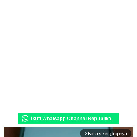
Ikuti Whatsapp Channel Republika
Baca selengkapnya
arrow_forward_ios