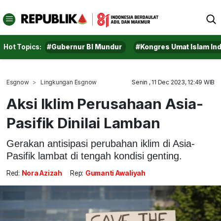
Hot Topics:
#Gubernur BI Mundur
#Kongres Umat Islam In
Esgnow
Lingkungan Esgnow
Senin , 11 Dec 2023, 12:49 WIB
Aksi Iklim Perusahaan Asia-
Pasifik Dinilai Lamban
Gerakan antisipasi perubahan iklim di Asia-
Pasifik lambat di tengah kondisi genting.
Red:
Nora Azizah
Rep:
Gumanti Awaliyah