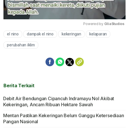
Powered by 
GliaStudios
el nino
dampak el nino
kekeringan
kelaparan
Mute
perubahan iklim
Berita Terkait
Debit Air Bendungan Cipancuh Indramayu Nol Akibat
Kekeringan, Ancam Ribuan Hektare Sawah
Mentan Pastikan Kekeringan Belum Ganggu Ketersediaan
Pangan Nasional