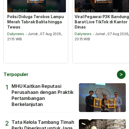
Polisi Diduga Terobos Lampu
Viral Pegawai P3K Bandung
Merah Tabrak Balita hingga
Barat Live TikTok di Kantor
Tewas
Dinas
Dailynews
- Jumat , 07 Aug 2026,
Dailynews
- Jumat , 07 Aug 2026
21:15 WIB
20:15 WIB
>
Terpopuler
MHU Kaitkan Reputasi
1
Perusahaan dengan Praktik
Pertambangan
Berkelanjutan
Tata Kelola Tambang Timah
2
Perlu Diperkuat untuk Jaga