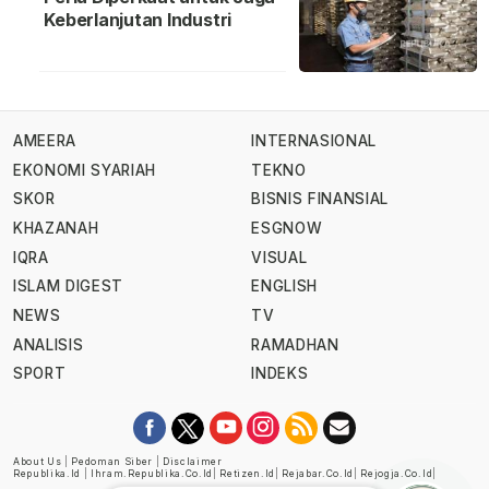
Keberlanjutan Industri
AMEERA
INTERNASIONAL
EKONOMI SYARIAH
TEKNO
SKOR
BISNIS FINANSIAL
KHAZANAH
ESGNOW
IQRA
VISUAL
ISLAM DIGEST
ENGLISH
NEWS
TV
ANALISIS
RAMADHAN
SPORT
INDEKS
About Us
|
Pedoman Siber
|
Disclaimer
Republika.id
|
Ihram.republika.co.id
|
Retizen.id
|
Rejabar.co.id
|
Rejogja.co.id
|