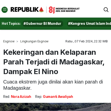
Hot Topics:
#Gubernur BI Mundur
#Kongres Umat Islam In
Esgnow
Lingkungan Esgnow
Rabu , 07 Feb 2024, 22:32 WIB
Kekeringan dan Kelaparan
Parah Terjadi di Madagaskar,
Dampak El Nino
Cuaca ekstrem juga dinilai akan kian parah di
Madagaskar.
Red:
Nora Azizah
Rep:
Gumanti Awaliyah