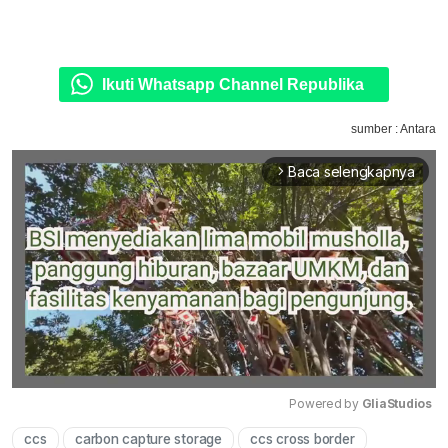
Ikuti Whatsapp Channel Republika
sumber : Antara
Baca selengkapnya
arrow_forward_ios
Powered by 
GliaStudios
ccs
carbon capture storage
ccs cross border
Mute