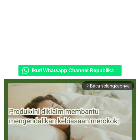
Ikuti Whatsapp Channel Republika
Baca selengkapnya
arrow_forward_ios