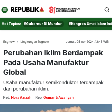
Hot Topics:
#Gubernur BI Mundur
#Kongres Umat Islam In
Esgnow
Lingkungan Esgnow
Jumat , 05 Apr 2024, 12:48 WIB
Perubahan Iklim Berdampak
Pada Usaha Manufaktur
Global
Usaha manufaktur semikonduktor terdampak
dari perubahan iklim.
Red:
Nora Azizah
Rep:
Gumanti Awaliyah