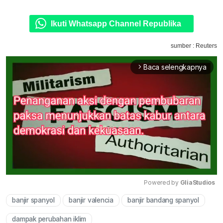
Ikuti Whatsapp Channel Republika
sumber : Reuters
Baca selengkapnya
arrow_forward_ios
Powered by 
GliaStudios
banjir spanyol
banjir valencia
banjir bandang spanyol
Mute
dampak perubahan iklim