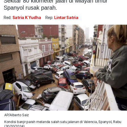
Sekitar 80 kilometer jalan di wilayah timur
Spanyol rusak parah.
Red:
Satria K Yudha
Rep:
Lintar Satria
AP/Alberto Saiz
Kondisi banjir parah melanda salah satu jalanan di Valencia, Spanyol, Rabu
(30/10/2024).