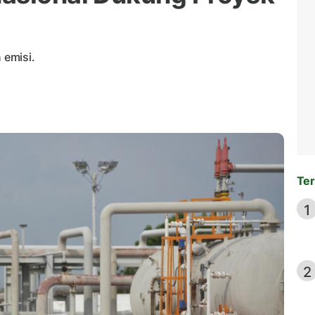
 emisi.
Ter
1
2