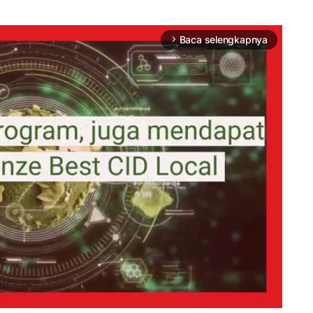
Baca selengkapnya
arrow_forward_ios