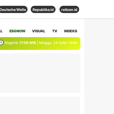
Deutsche Welle
Republika.id
retizen.id
AL
ESGNOW
VISUAL
TV
INDEKS
Maghrib
17:58 WIB
| Minggu, 26 Safar 1448