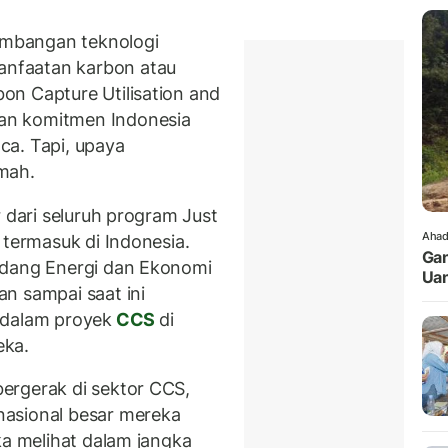
mbangan teknologi
nfaatan karbon atau
on Capture Utilisation and
an komitmen Indonesia
ca. Tapi, upaya
mah.
r dari seluruh program Just
Ahad
 termasuk di Indonesia.
Gan
idang Energi dan Ekonomi
Uan
n sampai saat ini
 dalam proyek
CCS
di
eka.
ergerak di sektor CCS,
asional besar mereka
ka melihat dalam jangka