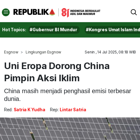
Hot Topics:
#Gubernur BI Mundur
#Kongres Umat Islam In
Esgnow
Lingkungan Esgnow
Senin , 14 Jul 2025, 08:18 WIB
Uni Eropa Dorong China
Pimpin Aksi Iklim
China masih menjadi penghasil emisi terbesar
dunia.
Red:
Satria K Yudha
Rep:
Lintar Satria