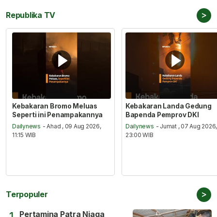
>
Republika TV
Kebakaran Bromo Meluas
Kebakaran Landa Gedung
Seperti ini Penampakannya
Bapenda Pemprov DKI
Dailynews
- Ahad , 09 Aug 2026,
Dailynews
- Jumat , 07 Aug 2026
11:15 WIB
23:00 WIB
>
Terpopuler
Pertamina Patra Niaga
1