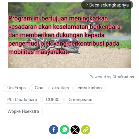
Baca selengkapnya
arrow_forward_ios
Powered by 
GliaStudios
Uni Eropa
Cina
aksi iklim
emisi karbon
Mute
PLTU batu bara
COP30
Greenpeace
Wopke Hoekstra