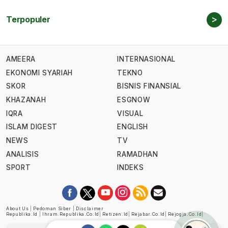
>
Terpopuler
AMEERA
INTERNASIONAL
EKONOMI SYARIAH
TEKNO
SKOR
BISNIS FINANSIAL
KHAZANAH
ESGNOW
IQRA
VISUAL
ISLAM DIGEST
ENGLISH
NEWS
TV
ANALISIS
RAMADHAN
SPORT
INDEKS
About Us
|
Pedoman Siber
|
Disclaimer
Republika.id
|
Ihram.republika.co.id
|
Retizen.id
|
Rejabar.co.id
|
Rejogja.co.id
|