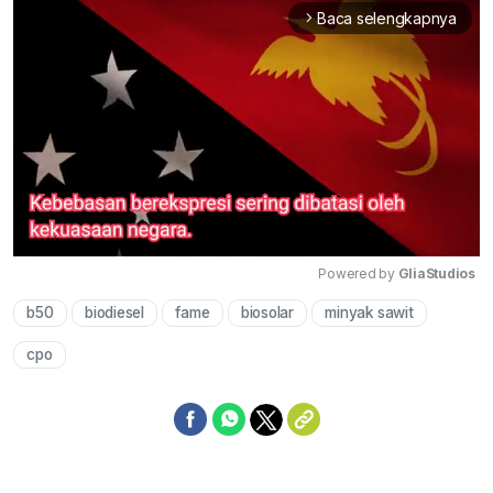
Baca selengkapnya
arrow_forward_ios
Powered by 
GliaStudios
b50
biodiesel
fame
biosolar
minyak sawit
Mute
cpo