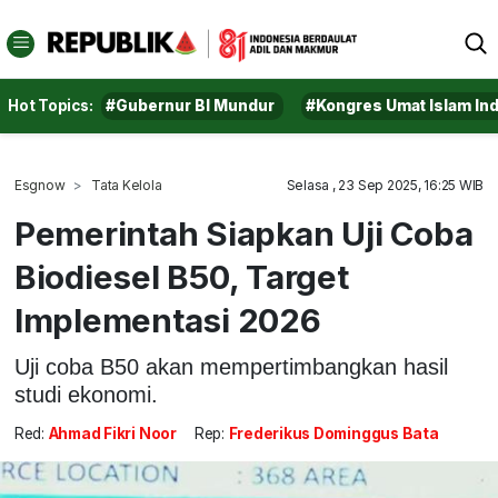
Hot Topics:
#Gubernur BI Mundur
#Kongres Umat Islam In
Esgnow
Tata Kelola
Selasa , 23 Sep 2025, 16:25 WIB
Pemerintah Siapkan Uji Coba
Biodiesel B50, Target
Implementasi 2026
Uji coba B50 akan mempertimbangkan hasil
studi ekonomi.
Red:
Ahmad Fikri Noor
Rep:
Frederikus Dominggus Bata